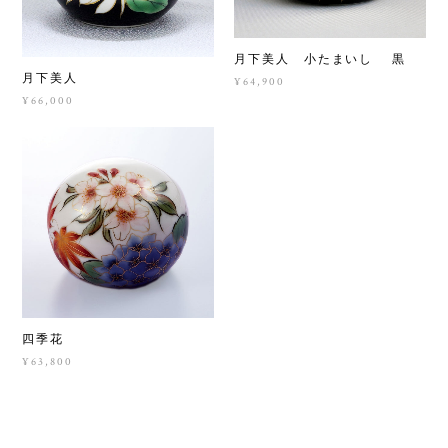
月下美人 小たまいし 黒
月下美人
¥64,900
¥66,000
四季花
¥63,800