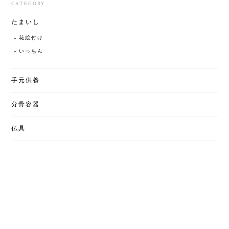
CATEGORY
たまいし
花絵付け
いっちん
手元供養
分骨容器
仏具